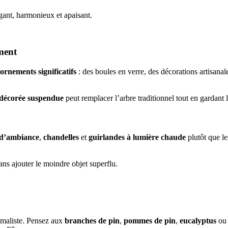
gant, harmonieux et apaisant.
ement
ornements significatifs
: des boules en verre, des décorations artisana
 décorée suspendue
peut remplacer l’arbre traditionnel tout en gardant l’
 d’ambiance
,
chandelles
et
guirlandes à lumière chaude
plutôt que le
sans ajouter le moindre objet superflu.
nimaliste. Pensez aux
branches de pin
,
pommes de pin
,
eucalyptus
ou