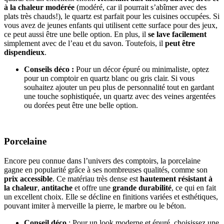
à la chaleur modérée
(modéré, car il pourrait s’abîmer avec des
plats très chauds!), le quartz est parfait pour les cuisines occupées. Si
vous avez de jeunes enfants qui utilisent cette surface pour des jeux,
ce peut aussi être une belle option. En plus, il
se lave facilement
simplement avec de l’eau et du savon. Toutefois, il
peut être
dispendieux
.
Conseils déco :
Pour un décor épuré ou minimaliste, optez
pour un comptoir en quartz blanc ou gris clair. Si vous
souhaitez ajouter un peu plus de personnalité tout en gardant
une touche sophistiquée, un quartz avec des veines argentées
ou dorées peut être une belle option.
Porcelaine
Encore peu connue dans l’univers des comptoirs, la porcelaine
gagne en popularité grâce à ses nombreuses qualités, comme son
prix accessible
. Ce matériau très dense est
hautement résistant à
la chaleur
,
antitache
et offre une
grande durabilité
, ce qui en fait
un excellent choix. Elle se décline en finitions variées et esthétiques,
pouvant imiter à merveille la pierre, le marbre ou le béton.
Conseil déco
: Pour un look moderne et épuré, choisissez une